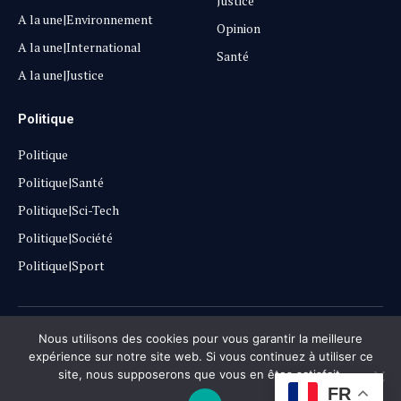
Justice
A la une|Environnement
Opinion
A la une|International
Santé
A la une|Justice
Politique
Politique
Politique|Santé
Politique|Sci-Tech
Politique|Société
Politique|Sport
Copyright © 2025
Lehautpanel
Nous utilisons des cookies pour vous garantir la meilleure
expérience sur notre site web. Si vous continuez à utiliser ce
site, nous supposerons que vous en êtes satisfait.
Confidentialité
Contact
Don
FR