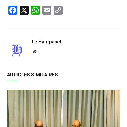
Facebook
X
WhatsApp
Email
Copy
Link
Le Hautpanel
Website
ARTICLES SIMILAIRES