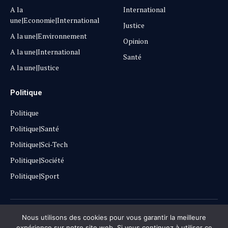
A la
International
une|Economie|International
Justice
A la une|Environnement
Opinion
A la une|International
Santé
A la une|Justice
Politique
Politique
Politique|Santé
Politique|Sci-Tech
Politique|Société
Politique|Sport
Copyright © 2025
Lehautpanel
Nous utilisons des cookies pour vous garantir la meilleure
expérience sur notre site web. Si vous continuez à utiliser ce