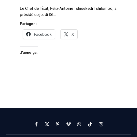
Le Chef de l’État, Félix-Antoine Tshisekedi Tshilombo, a
présidé ce jeudi 06…
Partager :
Facebook
X
J’aime ça :
Facebook
X
Pinterest
Vimeo
WhatsApp
TikTok
Instagram
(Twitter)