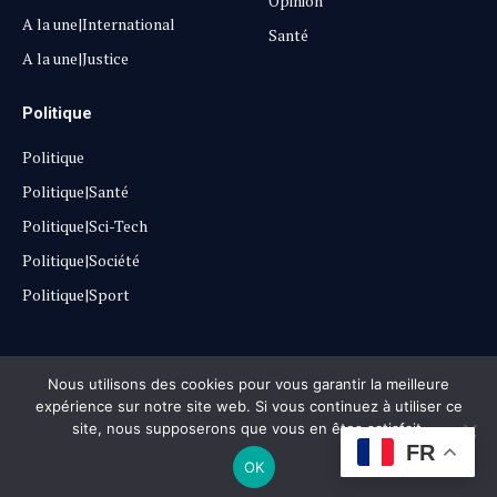
Opinion
A la une|International
Santé
A la une|Justice
Politique
Politique
Politique|Santé
Politique|Sci-Tech
Politique|Société
Politique|Sport
Copyright © 2025
Lehautpanel
Nous utilisons des cookies pour vous garantir la meilleure
expérience sur notre site web. Si vous continuez à utiliser ce
site, nous supposerons que vous en êtes satisfait.
Confidentialité
Contact
Don
FR
OK