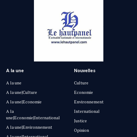
A la une
Nouvelles
A la une
Culture
A la une|Culture
Economie
A la une|Economie
Environnement
A la
International
une|Economie|International
Justice
A la une|Environnement
Opinion
A la une|International