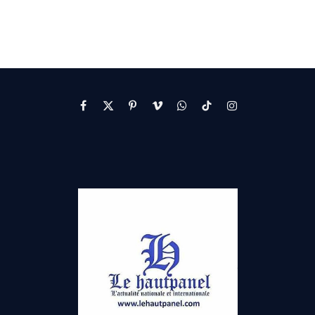
Facebook
X
Pinterest
Vimeo
WhatsApp
TikTok
Instagram
(Twitter)