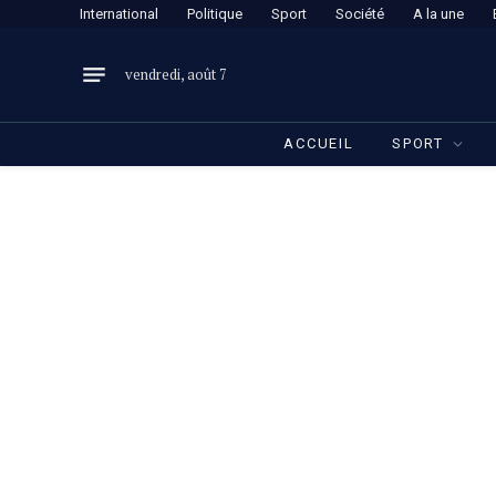
International
Politique
Sport
Société
A la une
vendredi, août 7
ACCUEIL
SPORT