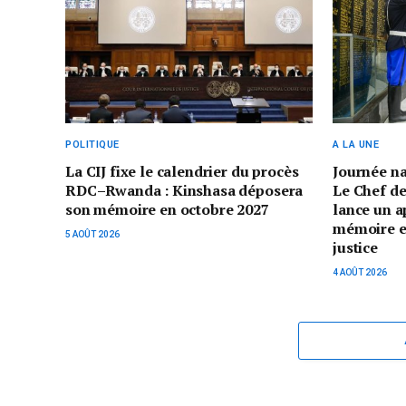
POLITIQUE
A LA UNE
La CIJ fixe le calendrier du procès
Journée n
RDC–Rwanda : Kinshasa déposera
Le Chef de
son mémoire en octobre 2027
lance un a
mémoire et 
5 AOÛT 2026
justice
4 AOÛT 2026