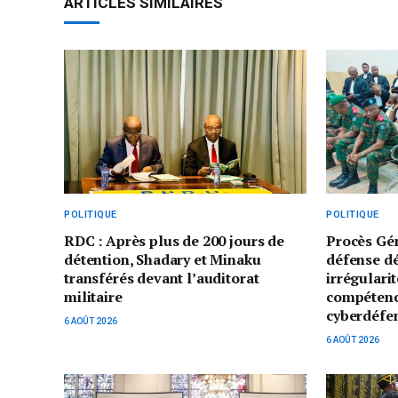
ARTICLES SIMILAIRES
POLITIQUE
POLITIQUE
RDC : Après plus de 200 jours de
Procès Gé
détention, Shadary et Minaku
défense d
transférés devant l’auditorat
irrégularit
militaire
compétenc
cyberdéfe
6 AOÛT 2026
6 AOÛT 2026