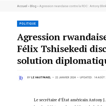
Accueil
»
Blog
»
Agression rwandaise contre la RDC : Antony Blinke
POLITIQUE
Agression rwandaise
Félix Tshisekedi dis
solution diplomatiq
BY
LE HAUTPANEL
22 JANVIER 2024
UPDATED:
14 AOÛT 
Le secrétaire d’État américain Antony J.