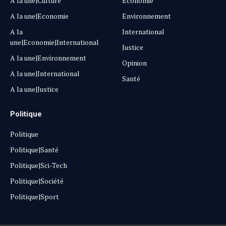
A la une|Culture
Economie
A la une|Economie
Environnement
A la
International
une|Economie|International
Justice
A la une|Environnement
Opinion
A la une|International
Santé
A la une|Justice
Politique
Politique
Politique|Santé
Politique|Sci-Tech
Politique|Société
Politique|Sport