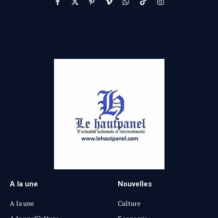
Facebook
X
Pinterest
Vimeo
WhatsApp
TikTok
Instagram
(Twitter)
A la une
Nouvelles
A la une
Culture