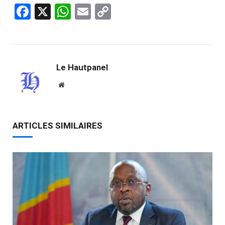
Facebook
X
WhatsApp
Email
Copy
Link
Le Hautpanel
Website
ARTICLES SIMILAIRES