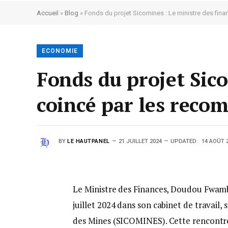
Accueil
»
Blog
»
Fonds du projet Sicomines : Le ministre des fin
ECONOMIE
Fonds du projet Sico
coincé par les rec
BY
LE HAUTPANEL
21 JUILLET 2024
UPDATED:
14 AOÛT 
Le Ministre des Finances, Doudou Fwamb
juillet 2024 dans son cabinet de travail,
des Mines (SICOMINES). Cette rencontre 