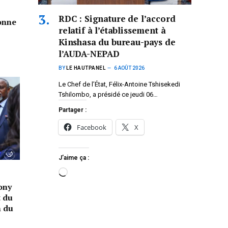
RDC : Signature de l’accord
donne
relatif à l’établissement à
Kinshasa du bureau-pays de
l’AUDA-NEPAD
BY
LE HAUTPANEL
6 AOÛT 2026
Le Chef de l’État, Félix-Antoine Tshisekedi
Tshilombo, a présidé ce jeudi 06…
Partager :
Facebook
X
J’aime ça :
ony
t du
n du