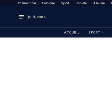
International
Politique
Sport
Société
A la une
jeudi, août 6
ACCUEIL
SPORT