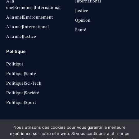
A la
International
une|Economie|International
Justice
A la une|Environnement
Opinion
A la une|International
Santé
A la une|Justice
Politique
Politique
Politique|Santé
Politique|Sci-Tech
Politique|Société
Politique|Sport
Copyright © 2025
Lehautpanel
Nous utilisons des cookies pour vous garantir la meilleure
expérience sur notre site web. Si vous continuez à utiliser ce