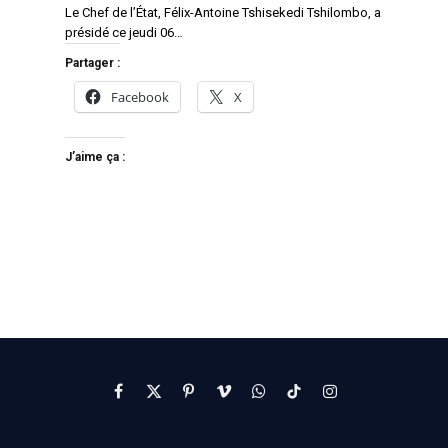
Le Chef de l’État, Félix-Antoine Tshisekedi Tshilombo, a
présidé ce jeudi 06…
Partager :
Facebook
X
J’aime ça :
Facebook
X
Pinterest
Vimeo
WhatsApp
TikTok
Instagram
(Twitter)