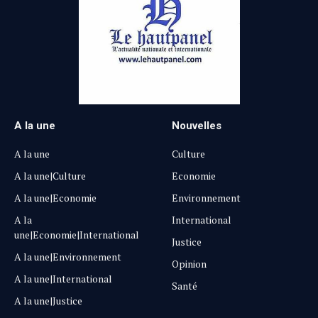
A la une
Nouvelles
A la une
Culture
A la une|Culture
Economie
A la une|Economie
Environnement
A la
International
une|Economie|International
Justice
A la une|Environnement
Opinion
A la une|International
Santé
A la une|Justice