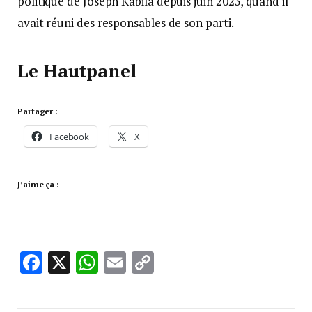
politique de Joseph Kabila depuis juin 2023, quand il
avait réuni des responsables de son parti.
Le Hautpanel
Partager :
Facebook
X
J’aime ça :
Facebook
X
WhatsApp
Email
Copy
Link