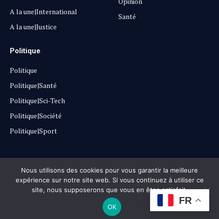
Opinion
A la une|International
Santé
A la une|Justice
Politique
Politique
Politique|Santé
Politique|Sci-Tech
Politique|Société
Politique|Sport
Copyright © 2025
Lehautpanel
Nous utilisons des cookies pour vous garantir la meilleure
expérience sur notre site web. Si vous continuez à utiliser ce
site, nous supposerons que vous en êtes satisfait.
Confidentialité
Contact
Don
FR
OK