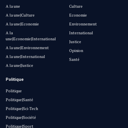
A la une
Culture
A la une|Culture
Economie
A la une|Economie
Environnement
A la
International
une|Economie|International
Justice
A la une|Environnement
Opinion
A la une|International
Santé
A la une|Justice
Politique
Politique
Politique|Santé
Politique|Sci-Tech
Politique|Société
Politique|Sport