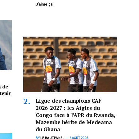
J’aime ça :
n de
tenir
Ligue des champions CAF
2026-2027 : les Aigles du
Congo face à l’APR du Rwanda,
Mazembe hérite de Medeama
du Ghana
BY
LE HAUTPANEL
6 AOÛT 2026