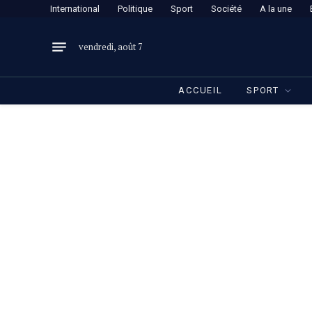
International
Politique
Sport
Société
A la une
vendredi, août 7
ACCUEIL
SPORT