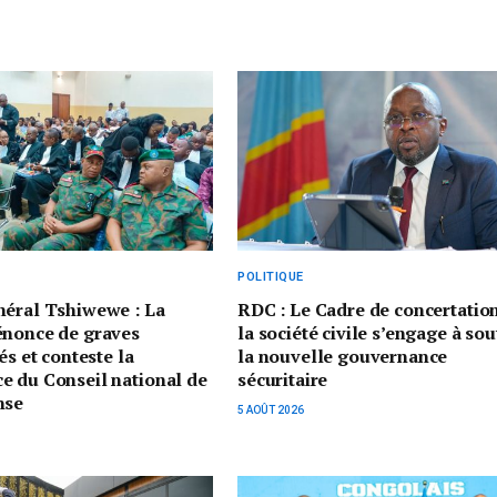
POLITIQUE
néral Tshiwewe : La
RDC : Le Cadre de concertatio
énonce de graves
la société civile s’engage à sou
és et conteste la
la nouvelle gouvernance
e du Conseil national de
sécuritaire
nse
5 AOÛT 2026