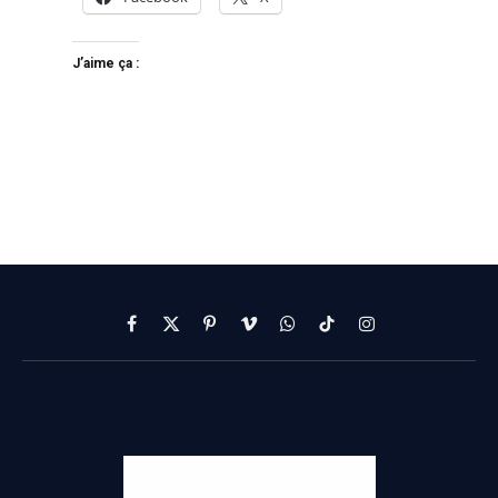
J’aime ça :
Facebook
X
Pinterest
Vimeo
WhatsApp
TikTok
Instagram
(Twitter)