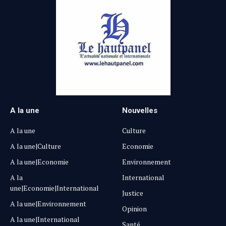
A la une
Nouvelles
A la une
Culture
A la une|Culture
Economie
A la une|Economie
Environnement
A la
International
une|Economie|International
Justice
A la une|Environnement
Opinion
A la une|International
Santé