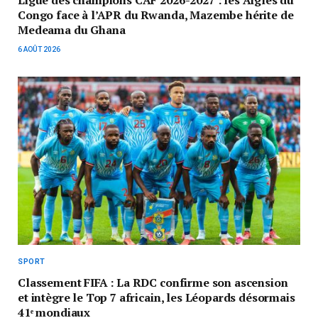
Ligue des champions CAF 2026-2027 : les Aigles du
Congo face à l’APR du Rwanda, Mazembe hérite de
Medeama du Ghana
6 AOÛT 2026
SPORT
Classement FIFA : La RDC confirme son ascension
et intègre le Top 7 africain, les Léopards désormais
41ᵉ mondiaux