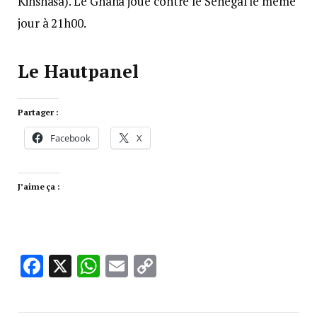
Kinshasa). Le Ghana joue contre le Sénégal le même
jour à 21h00.
Le Hautpanel
Partager :
Facebook
X
J’aime ça :
Facebook
X
WhatsApp
Email
Copy
Link