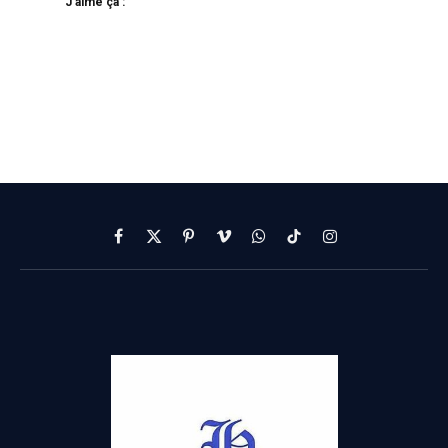
J’aime ça :
Facebook
X
Pinterest
Vimeo
WhatsApp
TikTok
Instagram
(Twitter)