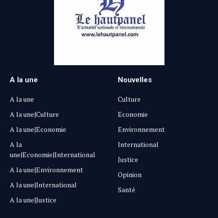
A la une
Nouvelles
A la une
Culture
A la une|Culture
Economie
A la une|Economie
Environnement
A la
International
une|Economie|International
Justice
A la une|Environnement
Opinion
A la une|International
Santé
A la une|Justice