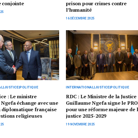
 conjointe
prison pour crimes contre
l’humanité
025
16 DÉCEMBRE 2025
L|JUSTICE|POLITIQUE
INTERNATIONAL|JUSTICE|POLITIQUE
ice : Le ministre
RDC : Le Ministre de la Justice
 Ngefa échange avec une
Guillaume Ngefa signe le PR
 diplomatique française
pour une réforme majeure de 
estions religieuses
justice 2025-2029
025
19 NOVEMBRE 2025