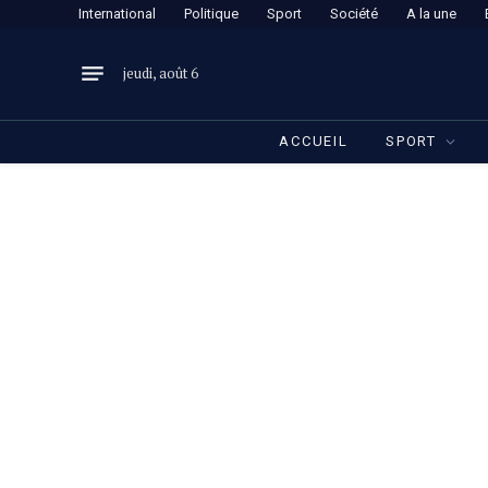
International
Politique
Sport
Société
A la une
jeudi, août 6
ACCUEIL
SPORT