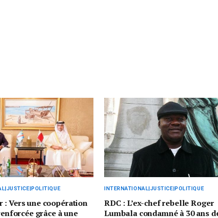
L|JUSTICE|POLITIQUE
INTERNATIONAL|JUSTICE|POLITIQUE
 : Vers une coopération
RDC : L’ex-chef rebelle Roger
 renforcée grâce à une
Lumbala condamné à 30 ans d