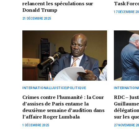
relancent les spéculations sur
Task Force
Donald Trump
17 DÉCEMBRE 2
21 DÉCEMBRE 2025
INTERNATIONAL|JUSTICE|POLITIQUE
INTERNATIONA
Crimes contre l’humanité : la Cour
RDC – Just
d’assises de Paris entame la
Guillaume
deuxième semaine d’audition dans
délégation
l’affaire Roger Lumbala
sur les qu
1 DÉCEMBRE 2025
27 NOVEMBRE 2