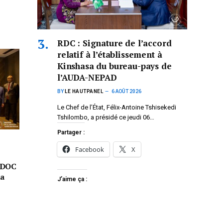
RDC : Signature de l’accord
relatif à l’établissement à
Kinshasa du bureau-pays de
l’AUDA-NEPAD
BY
LE HAUTPANEL
6 AOÛT 2026
Le Chef de l’État, Félix-Antoine Tshisekedi
Tshilombo, a présidé ce jeudi 06…
Partager :
Facebook
X
ODOC
la
J’aime ça :