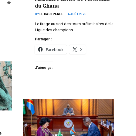
Website
du Ghana
BY
LE HAUTPANEL
6 AOÛT 2026
Le tirage au sort des tours préliminaires de la
Ligue des champions…
Partager :
Facebook
X
J’aime ça :
e