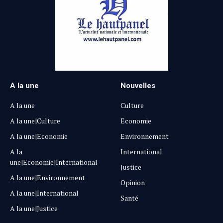
A la une
Nouvelles
A la une
Culture
A la une|Culture
Economie
A la une|Economie
Environnement
A la
International
une|Economie|International
Justice
A la une|Environnement
Opinion
A la une|International
Santé
A la une|Justice