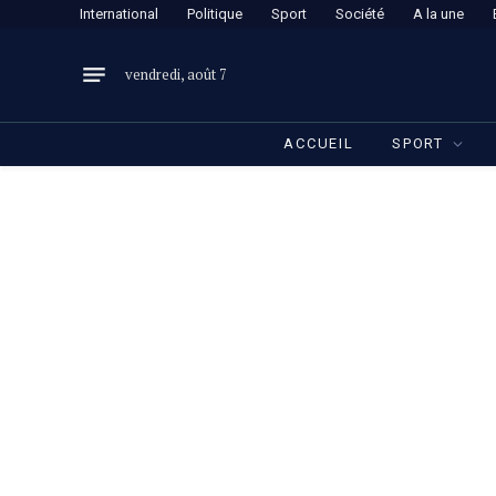
International
Politique
Sport
Société
A la une
vendredi, août 7
ACCUEIL
SPORT