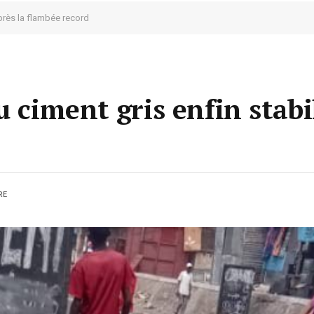
après la flambée record
u ciment gris enfin stabi
RE