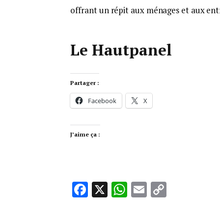
offrant un répit aux ménages et aux ent
Le Hautpanel
Partager :
Facebook
X
J’aime ça :
Facebook
X
WhatsApp
Email
Copy
Link