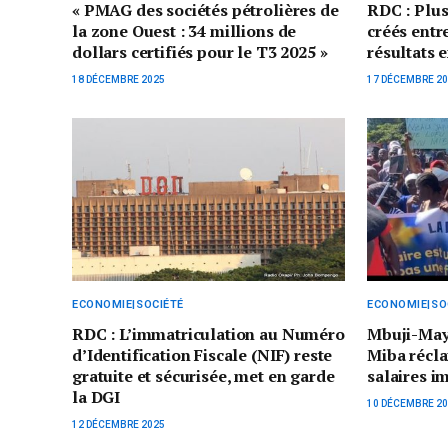
« PMAG des sociétés pétrolières de
RDC : Plus
la zone Ouest : 34 millions de
créés entre
dollars certifiés pour le T3 2025 »
résultats 
18 DÉCEMBRE 2025
17 DÉCEMBRE 2
ECONOMIE|SOCIÉTÉ
ECONOMIE|SO
RDC : L’immatriculation au Numéro
Mbuji-Mayi
d’Identification Fiscale (NIF) reste
Miba récla
gratuite et sécurisée, met en garde
salaires i
la DGI
10 DÉCEMBRE 2
12 DÉCEMBRE 2025