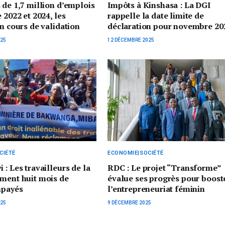
 de 1,7 million d’emplois
Impôts à Kinshasa : La DGI
 2022 et 2024, les
rappelle la date limite de
en cours de validation
déclaration pour novembre 20
025
12 DÉCEMBRE 2025
CIÉTÉ
ECONOMIE|SOCIÉTÉ
 : Les travailleurs de la
RDC : Le projet “Transforme”
ment huit mois de
évalue ses progrès pour boost
mpayés
l’entrepreneuriat féminin
025
9 DÉCEMBRE 2025