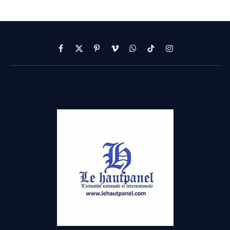
Facebook
X
Pinterest
Vimeo
WhatsApp
TikTok
Instagram
(Twitter)