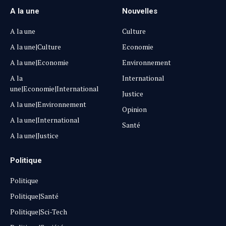
A la une
Nouvelles
A la une
Culture
A la une|Culture
Economie
A la une|Economie
Environnement
A la
International
une|Economie|International
Justice
A la une|Environnement
Opinion
A la une|International
Santé
A la une|Justice
Politique
Politique
Politique|Santé
Politique|Sci-Tech