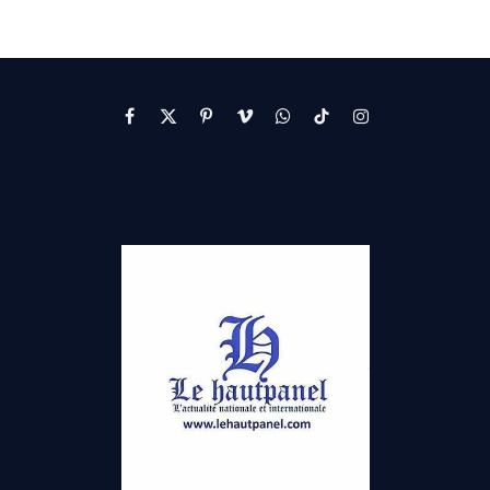
Facebook
X
Pinterest
Vimeo
WhatsApp
TikTok
Instagram
(Twitter)