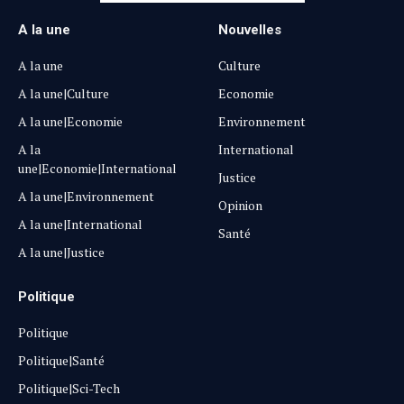
A la une
Nouvelles
A la une
Culture
A la une|Culture
Economie
A la une|Economie
Environnement
A la
International
une|Economie|International
Justice
A la une|Environnement
Opinion
A la une|International
Santé
A la une|Justice
Politique
Politique
Politique|Santé
Politique|Sci-Tech