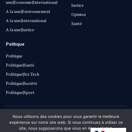
une|Economie|International
Justice
A la une|Environnement
Opinion
A la une|International
Santé
A la une|Justice
Politique
Politique
Politique|Santé
Politique|Sci-Tech
Politique|Société
Politique|Sport
Copyright © 2025
Lehautpanel
Nous utilisons des cookies pour vous garantir la meilleure
expérience sur notre site web. Si vous continuez à utiliser ce
site, nous supposerons que vous en êtes satisfait.
Confidentialité
Contact
Don