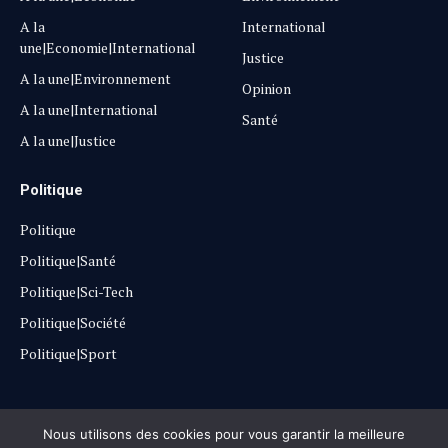
A la
International
une|Economie|International
Justice
A la une|Environnement
Opinion
A la une|International
Santé
A la une|Justice
Politique
Politique
Politique|Santé
Politique|Sci-Tech
Politique|Société
Politique|Sport
Copyright © 2025
Lehautpanel
Nous utilisons des cookies pour vous garantir la meilleure