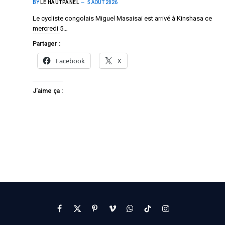
BY
LE HAUTPANEL
5 AOÛT 2026
Le cycliste congolais Miguel Masaisai est arrivé à Kinshasa ce
mercredi 5…
Partager :
Facebook
X
J’aime ça :
Facebook
X
Pinterest
Vimeo
WhatsApp
TikTok
Instagram
(Twitter)