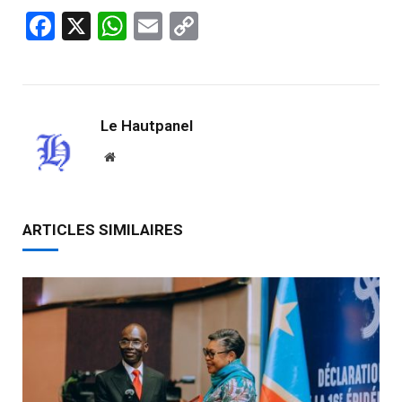
Facebook
X
WhatsApp
Email
Copy
Link
Le Hautpanel
Website
ARTICLES SIMILAIRES