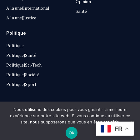
Opinion
A la une|International
Santé
A la une|Justice
Politique
Politique
Politique|Santé
Politique|Sci-Tech
Politique|Société
Politique|Sport
Copyright © 2025
Lehautpanel
Nous utilisons des cookies pour vous garantir la meilleure
expérience sur notre site web. Si vous continuez à utiliser ce
site, nous supposerons que vous en êtes satisfait.
Confidentialité
Contact
Don
FR
OK