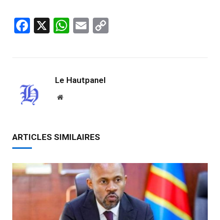
Facebook
X
WhatsApp
Email
Copy
Link
Le Hautpanel
Website
ARTICLES SIMILAIRES