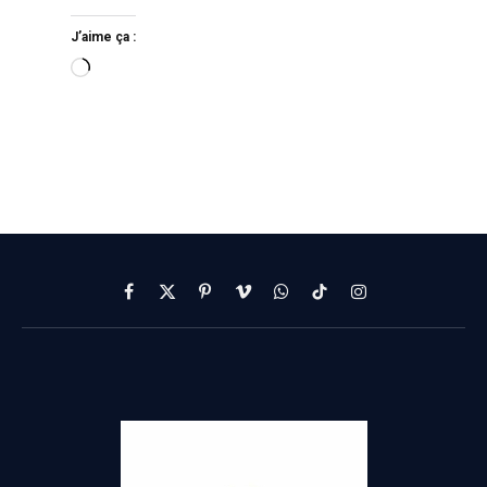
J’aime ça :
Facebook
X
Pinterest
Vimeo
WhatsApp
TikTok
Instagram
(Twitter)