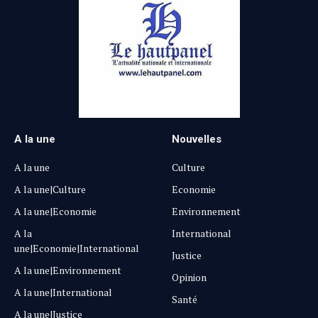
A la une
Nouvelles
A la une
Culture
A la une|Culture
Economie
A la une|Economie
Environnement
A la
International
une|Economie|International
Justice
A la une|Environnement
Opinion
A la une|International
Santé
A la une|Justice