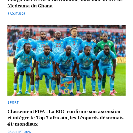
Medeama du Ghana
6 AOÛT 2026
SPORT
Classement FIFA : La RDC confirme son ascension
et intègre le Top 7 africain, les Léopards désormais
41ᵉ mondiaux
22 JUILLET 2026