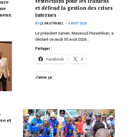
restrictions pour les Iraniens
nce
et défend la gestion des crises
que
tueux
internes
BY
LE HAUTPANEL
5 AOÛT 2026
Le président iranien, Massoud Pezeshkian, a
déclaré ce jeudi 05 août 2026…
Partager :
Facebook
X
J’aime ça :
s
ère et