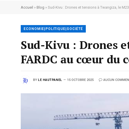
Accueil
»
Blog
»
Sud-Kivu : Drones et tensions à Twangiza, le M23
ECONOMIE|POLITIQUE|SOCIÉTÉ
Sud-Kivu : Drones et
FARDC au cœur du co
BY
LE HAUTPANEL
15 OCTOBRE 2025
AUCUN COMMEN