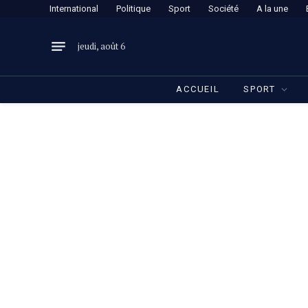
International
Politique
Sport
Société
A la une
jeudi, août 6
ACCUEIL
SPORT