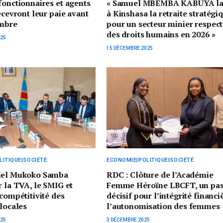
fonctionnaires et agents
« Samuel MBEMBA KABUYA la
recevront leur paie avant
à Kinshasa la retraite stratégi
embre
pour un secteur minier respec
des droits humains en 2026 »
025
15 DÉCEMBRE 2025
ITIQUE|SOCIÉTÉ
ECONOMIE|POLITIQUE|SOCIÉTÉ
iel Mukoko Samba
RDC : Clôture de l’Académie
r la TVA, le SMIG et
Femme Héroïne LBCFT, un pa
 compétitivité des
décisif pour l’intégrité financi
 locales
l’autonomisation des femmes
025
3 DÉCEMBRE 2025