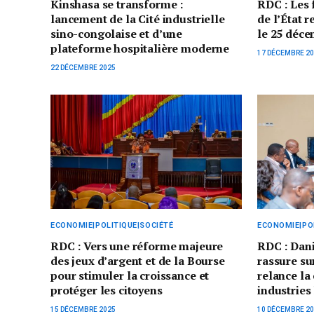
Kinshasa se transforme :
RDC : Les 
lancement de la Cité industrielle
de l’État 
sino-congolaise et d’une
le 25 déc
plateforme hospitalière moderne
17 DÉCEMBRE 2
22 DÉCEMBRE 2025
ECONOMIE|POLITIQUE|SOCIÉTÉ
ECONOMIE|POL
RDC : Vers une réforme majeure
RDC : Dan
des jeux d’argent et de la Bourse
rassure su
pour stimuler la croissance et
relance la
protéger les citoyens
industries
15 DÉCEMBRE 2025
10 DÉCEMBRE 2