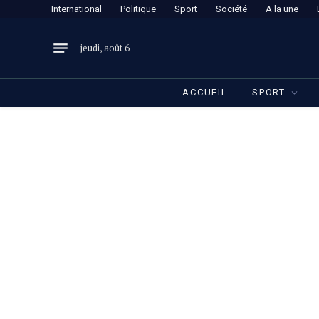
International
Politique
Sport
Société
A la une
jeudi, août 6
ACCUEIL
SPORT