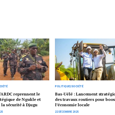
CIÉTÉ
POLITIQUE|SOCIÉTÉ
s FARDC reprennent le
Bas-Uélé : Lancement stratégi
atégique de Ngukle et
des travaux routiers pour boos
 la sécurité à Djugu
l’économie locale
025
22 DÉCEMBRE 2025