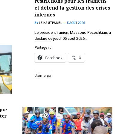
restrictions pour les Iraniens
et défend la gestion des crises
internes
BY
LE HAUTPANEL
5 AOÛT 2026
Le président iranien, Massoud Pezeshkian, a
déclaré ce jeudi 05 août 2026…
Partager :
Facebook
X
J’aime ça :
que
ter