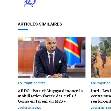
ARTICLES SIMILAIRES
POLITIQUE|SOCIÉTÉ
POLITIQUE|SO
« RDC : Patrick Muyaya dénonce la
Ituri : Le
mobilisation forcée des civils à
centre str
Goma en faveur du M23 »
renforcent
22 DÉCEMBRE 2025
22 DÉCEMBRE 2