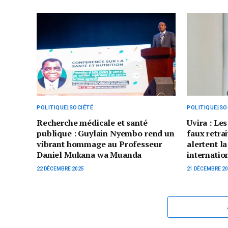
POLITIQUE|SOCIÉTÉ
POLITIQUE|SO
Recherche médicale et santé
Uvira : L
publique : Guylain Nyembo rend un
faux retra
vibrant hommage au Professeur
alertent 
Daniel Mukana wa Muanda
internatio
22 DÉCEMBRE 2025
21 DÉCEMBRE 2