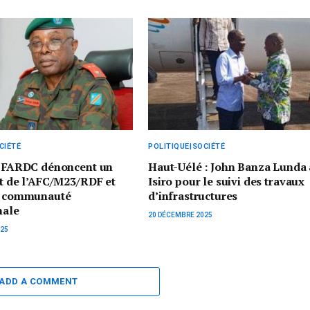
CIÉTÉ
POLITIQUE|SOCIÉTÉ
es FARDC dénoncent un
Haut-Uélé : John Banza Lunda 
it de l’AFC/M23/RDF et
Isiro pour le suivi des travaux
la communauté
d’infrastructures
nale
20 DÉCEMBRE 2025
025
ADD A COMMENT