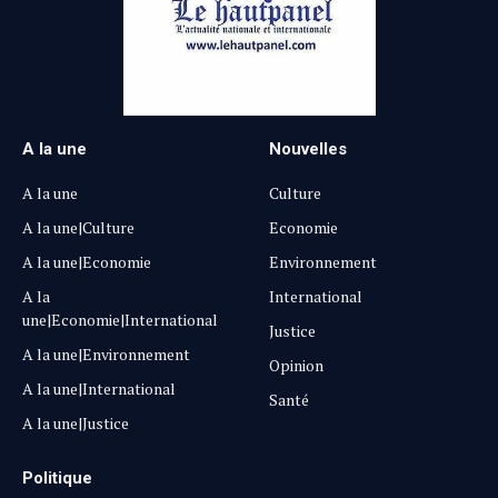
A la une
Nouvelles
A la une
Culture
A la une|Culture
Economie
A la une|Economie
Environnement
A la
International
une|Economie|International
Justice
A la une|Environnement
Opinion
A la une|International
Santé
A la une|Justice
Politique