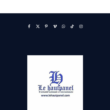
Facebook
X
Pinterest
Vimeo
WhatsApp
TikTok
Instagram
(Twitter)