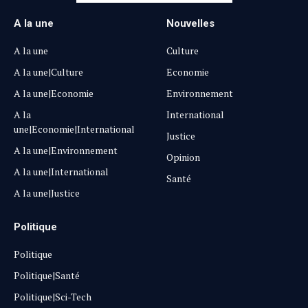
A la une
Nouvelles
A la une
Culture
A la une|Culture
Economie
A la une|Economie
Environnement
A la
International
une|Economie|International
Justice
A la une|Environnement
Opinion
A la une|International
Santé
A la une|Justice
Politique
Politique
Politique|Santé
Politique|Sci-Tech