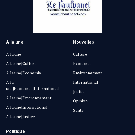
A la une
Nouvelles
A la une
Culture
A la une|Culture
Economie
A la une|Economie
Environnement
A la
International
une|Economie|International
Justice
A la une|Environnement
Opinion
A la une|International
Santé
A la une|Justice
Politique