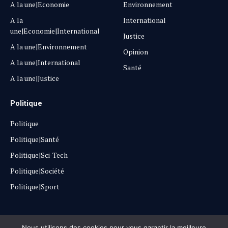
A la une|Economie
Environnement
A la
International
une|Economie|International
Justice
A la une|Environnement
Opinion
A la une|International
Santé
A la une|Justice
Politique
Politique
Politique|Santé
Politique|Sci-Tech
Politique|Société
Politique|Sport
Copyright © 2025
Lehautpanel
Nous utilisons des cookies pour vous garantir la meilleure