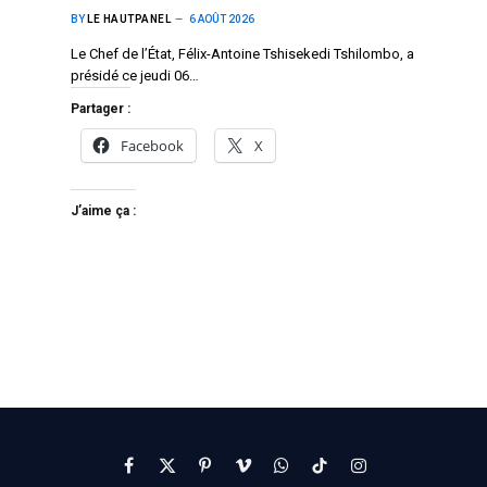
BY
LE HAUTPANEL
6 AOÛT 2026
Le Chef de l’État, Félix-Antoine Tshisekedi Tshilombo, a
présidé ce jeudi 06…
Partager :
Facebook
X
J’aime ça :
Facebook
X
Pinterest
Vimeo
WhatsApp
TikTok
Instagram