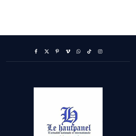
Facebook
X
Pinterest
Vimeo
WhatsApp
TikTok
Instagram
(Twitter)