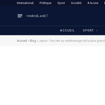
International
Politique
Sport
Société
A la une
vendredi, août 7
ACCUEIL
SPORT
Accueil
»
Blog
»
Japon : Feu vert au redémarrage de la plus gran