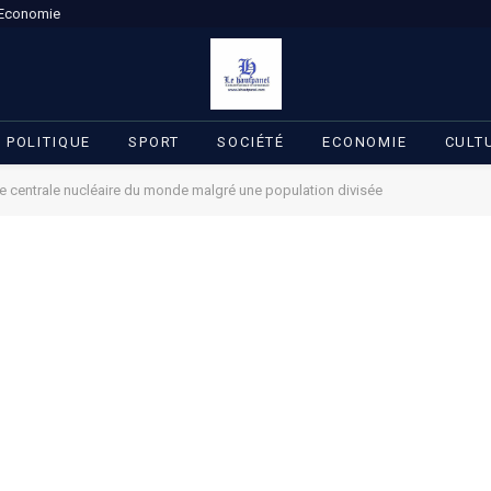
Economie
POLITIQUE
SPORT
SOCIÉTÉ
ECONOMIE
CULT
de centrale nucléaire du monde malgré une population divisée