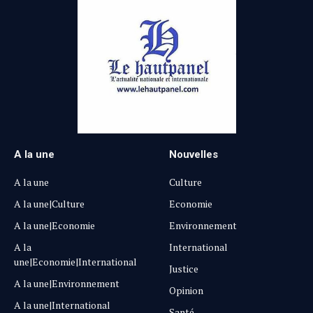
A la une
Nouvelles
A la une
Culture
A la une|Culture
Economie
A la une|Economie
Environnement
A la
International
une|Economie|International
Justice
A la une|Environnement
Opinion
A la une|International
Santé