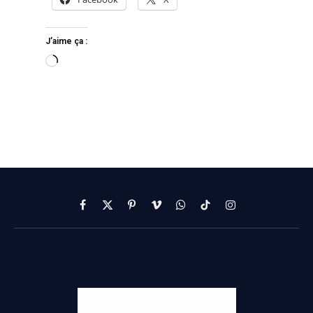
J’aime ça :
Facebook
X
Pinterest
Vimeo
WhatsApp
TikTok
Instagram
(Twitter)