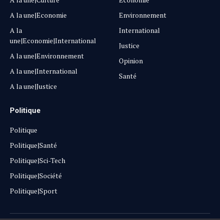
A la une|Economie
Environnement
A la
International
une|Economie|International
Justice
A la une|Environnement
Opinion
A la une|International
Santé
A la une|Justice
Politique
Politique
Politique|Santé
Politique|Sci-Tech
Politique|Société
Politique|Sport