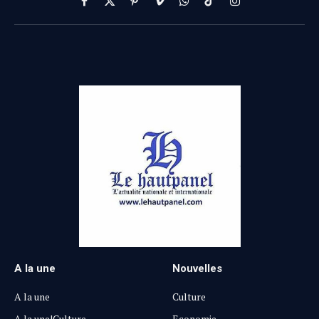
Facebook
X
Pinterest
Vimeo
WhatsApp
TikTok
Instagram
(Twitter)
A la une
Nouvelles
A la une
Culture
A la une|Culture
Economie