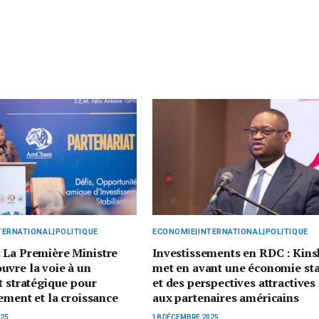
TERNATIONAL|POLITIQUE
ECONOMIE|INTERNATIONAL|POLITIQUE
 La Première Ministre
Investissements en RDC : Kin
vre la voie à un
met en avant une économie st
t stratégique pour
et des perspectives attractives
sement et la croissance
aux partenaires américains
025
18 DÉCEMBRE 2025