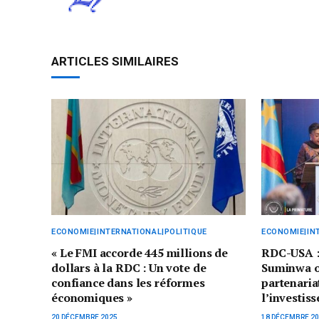
ARTICLES SIMILAIRES
ECONOMIE|INTERNATIONAL|POLITIQUE
ECONOMIE|IN
« Le FMI accorde 445 millions de
RDC-USA :
dollars à la RDC : Un vote de
Suminwa ou
confiance dans les réformes
partenaria
économiques »
l’investis
20 DÉCEMBRE 2025
18 DÉCEMBRE 2