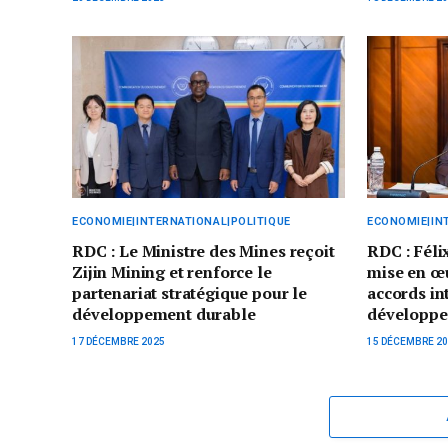
ECONOMIE|INTERNATIONAL|POLITIQUE
ECONOMIE|IN
RDC : Le Ministre des Mines reçoit
RDC : Féli
Zijin Mining et renforce le
mise en œu
partenariat stratégique pour le
accords in
développement durable
développe
17 DÉCEMBRE 2025
15 DÉCEMBRE 2