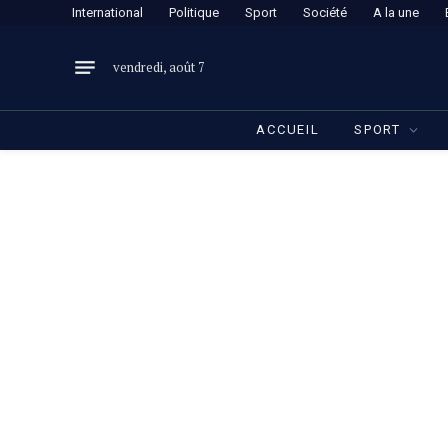
International
Politique
Sport
Société
A la une
vendredi, août 7
ACCUEIL
SPORT