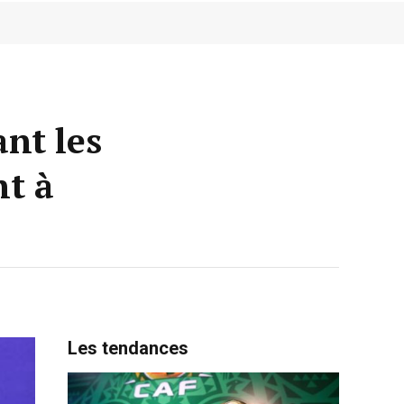
nt les
nt à
Les tendances