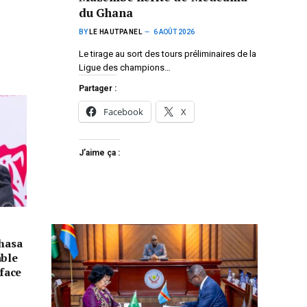
du Ghana
BY
LE HAUTPANEL
6 AOÛT 2026
Le tirage au sort des tours préliminaires de la
Ligue des champions…
Partager :
Facebook
X
J’aime ça :
shasa
able
 face