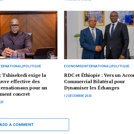
TERNATIONAL|POLITIQUE
ECONOMIE|INTERNATIONAL|POLITIQUE
x Tshisekedi exige la
RDC et Éthiopie : Vers un Acco
vre effective des
Commercial Bilatéral pour
ternationaux pour un
Dynamiser les Échanges
ment concret
12 DÉCEMBRE 2025
025
ADD A COMMENT