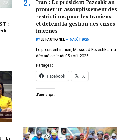
Iran : Le président Pezeshkian
promet un assouplissement des
restrictions pour les Iraniens
et défend la gestion des crises
ST :
edi
internes
BY
LE HAUTPANEL
5 AOÛT 2026
Le président iranien, Massoud Pezeshkian, a
déclaré ce jeudi 05 août 2026…
Partager :
Facebook
X
J’aime ça :
U, la