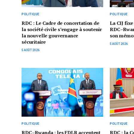
POLITIQUE
POLITIQUE
RDC : Le Cadre de concertation de
La CIJ fixe
la société civile s’engage à soutenir
RDC–Rwand
la nouvelle gouvernance
son mémoi
sécuritaire
5 AOÛT 2026
5 AOÛT 2026
POLITIQUE
POLITIQUE
RDC–Rwanda : les FDLR acceptent
RDC : la C