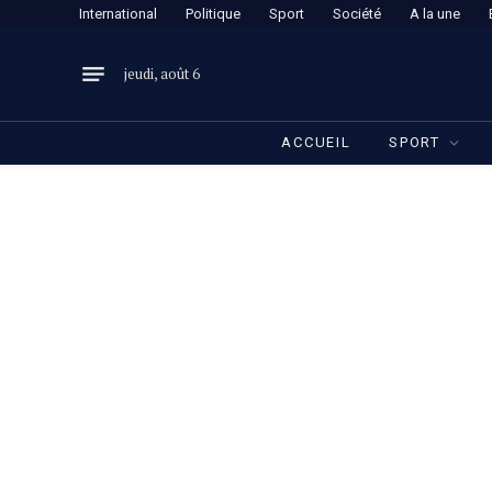
International
Politique
Sport
Société
A la une
jeudi, août 6
ACCUEIL
SPORT