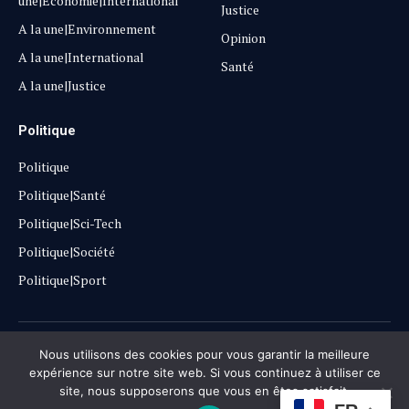
une|Economie|International
Justice
A la une|Environnement
Opinion
A la une|International
Santé
A la une|Justice
Politique
Politique
Politique|Santé
Politique|Sci-Tech
Politique|Société
Politique|Sport
Copyright © 2025
Lehautpanel
Nous utilisons des cookies pour vous garantir la meilleure
expérience sur notre site web. Si vous continuez à utiliser ce
site, nous supposerons que vous en êtes satisfait.
Confidentialité
Contact
Don