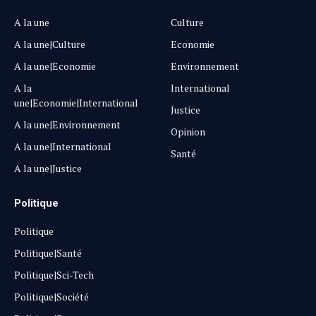
A la une
Culture
A la une|Culture
Economie
A la une|Economie
Environnement
A la
International
une|Economie|International
Justice
A la une|Environnement
Opinion
A la une|International
Santé
A la une|Justice
Politique
Politique
Politique|Santé
Politique|Sci-Tech
Politique|Société