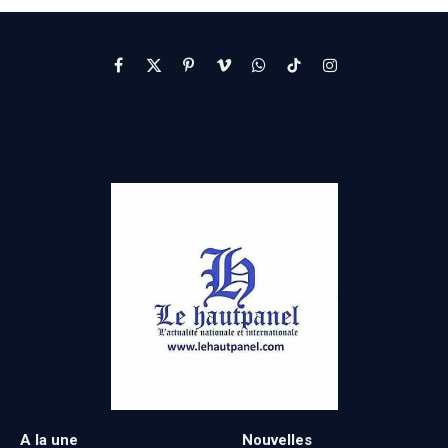
Facebook
X
Pinterest
Vimeo
WhatsApp
TikTok
Instagram
(Twitter)
A la une
Nouvelles