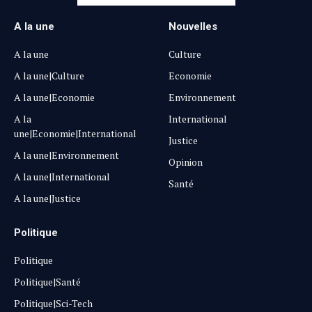
A la une
Nouvelles
A la une
Culture
A la une|Culture
Economie
A la une|Economie
Environnement
A la
International
une|Economie|International
Justice
A la une|Environnement
Opinion
A la une|International
Santé
A la une|Justice
Politique
Politique
Politique|Santé
Politique|Sci-Tech