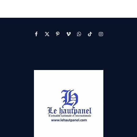
Facebook
X
Pinterest
Vimeo
WhatsApp
TikTok
Instagram
(Twitter)