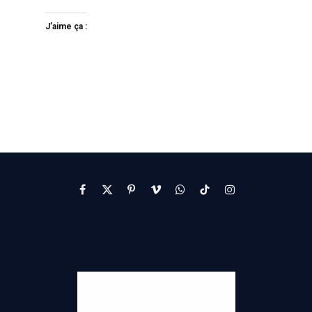
J’aime ça :
Facebook
X
Pinterest
Vimeo
WhatsApp
TikTok
Instagram
(Twitter)