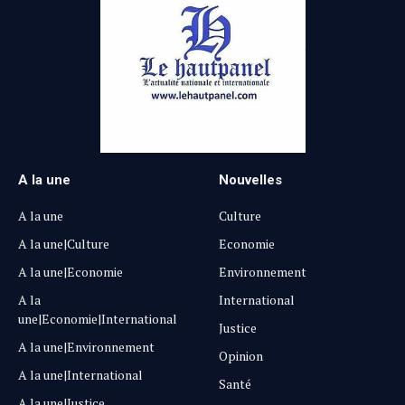
A la une
Nouvelles
A la une
Culture
A la une|Culture
Economie
A la une|Economie
Environnement
A la
International
une|Economie|International
Justice
A la une|Environnement
Opinion
A la une|International
Santé
A la une|Justice