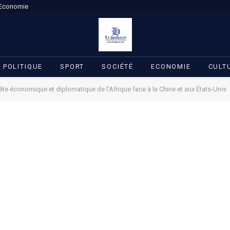
Economie
POLITIQUE
SPORT
SOCIÉTÉ
ECONOMIE
CULT
ête économique et diplomatique de l’Afrique face à la Chine et aux États-Unis