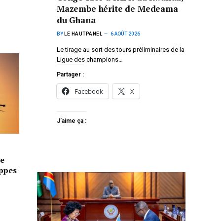
Mazembe hérite de Medeama
du Ghana
BY
LE HAUTPANEL
6 AOÛT 2026
Le tirage au sort des tours préliminaires de la
Ligue des champions…
Partager :
Facebook
X
J’aime ça :
e
appes