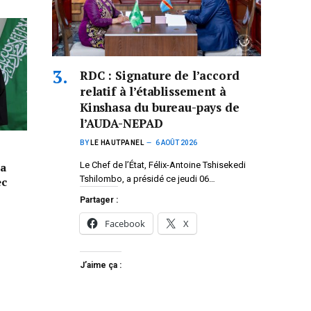
RDC : Signature de l’accord
relatif à l’établissement à
Kinshasa du bureau-pays de
l’AUDA-NEPAD
BY
LE HAUTPANEL
6 AOÛT 2026
Le Chef de l’État, Félix-Antoine Tshisekedi
la
Tshilombo, a présidé ce jeudi 06…
ec
Partager :
Facebook
X
J’aime ça :