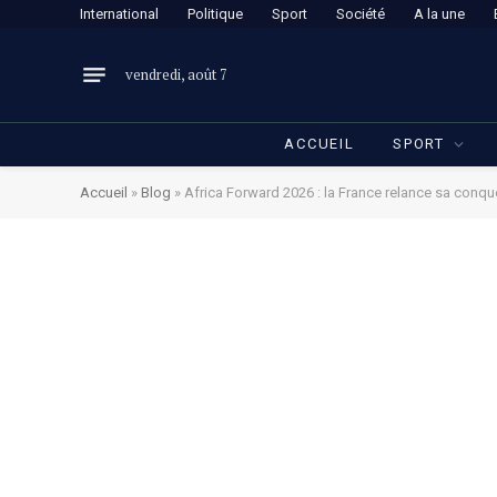
International
Politique
Sport
Société
A la une
vendredi, août 7
ACCUEIL
SPORT
Accueil
»
Blog
»
Africa Forward 2026 : la France relance sa conqu