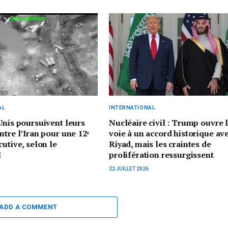
AL
INTERNATIONAL
Unis poursuivent leurs
Nucléaire civil : Trump ouvre 
ntre l’Iran pour une 12ᵉ
voie à un accord historique av
cutive, selon le
Riyad, mais les craintes de
M
prolifération ressurgissent
22 JUILLET 2026
ADD A COMMENT