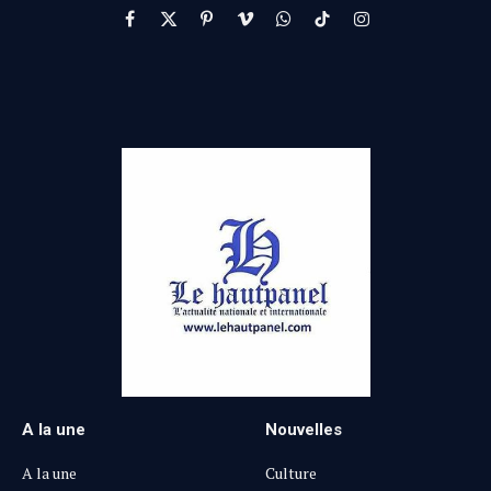
Facebook
X
Pinterest
Vimeo
WhatsApp
TikTok
Instagram
(Twitter)
A la une
Nouvelles
A la une
Culture