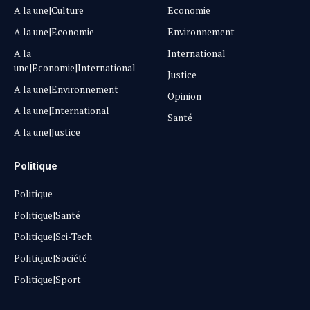
A la une|Culture
Economie
A la une|Economie
Environnement
A la
International
une|Economie|International
Justice
A la une|Environnement
Opinion
A la une|International
Santé
A la une|Justice
Politique
Politique
Politique|Santé
Politique|Sci-Tech
Politique|Société
Politique|Sport