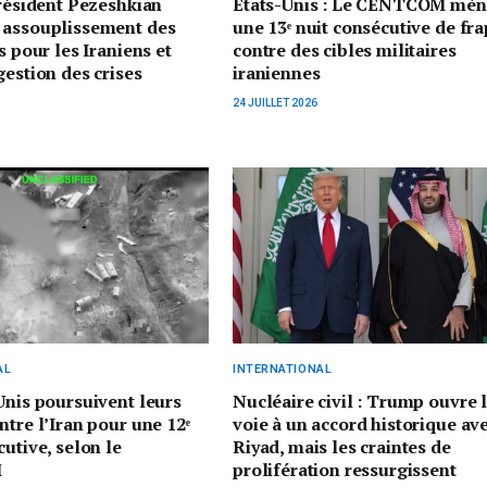
président Pezeshkian
États-Unis : Le CENTCOM mèn
 assouplissement des
une 13ᵉ nuit consécutive de fr
s pour les Iraniens et
contre des cibles militaires
gestion des crises
iraniennes
24 JUILLET 2026
AL
INTERNATIONAL
Unis poursuivent leurs
Nucléaire civil : Trump ouvre 
ntre l’Iran pour une 12ᵉ
voie à un accord historique av
cutive, selon le
Riyad, mais les craintes de
M
prolifération ressurgissent