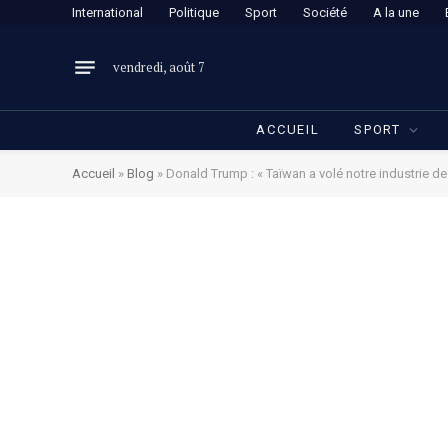
International
Politique
Sport
Société
A la une
vendredi, août 7
ACCUEIL
SPORT
Accueil
»
Blog
»
Donald Trump : « Taïwan a volé notre industrie d