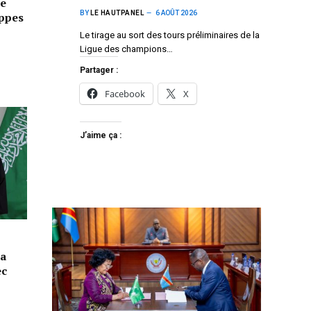
e
BY
LE HAUTPANEL
6 AOÛT 2026
appes
Le tirage au sort des tours préliminaires de la
Ligue des champions…
Partager :
Facebook
X
J’aime ça :
la
ec