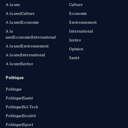
A la une
Culture
A la une|Culture
Economie
A la une|Economie
Environnement
A la
International
une|Economie|International
Justice
A la une|Environnement
Opinion
A la une|International
Santé
A la une|Justice
Politique
Politique
Politique|Santé
Politique|Sci-Tech
Politique|Société
Politique|Sport