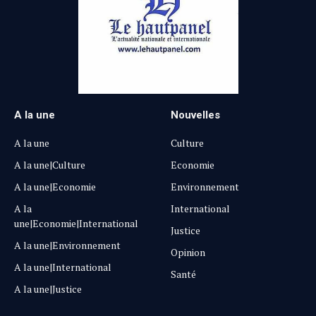
A la une
Nouvelles
A la une
Culture
A la une|Culture
Economie
A la une|Economie
Environnement
A la
International
une|Economie|International
Justice
A la une|Environnement
Opinion
A la une|International
Santé
A la une|Justice