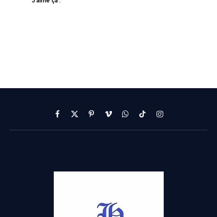
J’aime ça :
Facebook
X
Pinterest
Vimeo
WhatsApp
TikTok
Instagram
(Twitter)