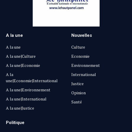
A la une
Nouvelles
A la une
Culture
A la une|Culture
Economie
A la une|Economie
Environnement
A la
International
une|Economie|International
Justice
A la une|Environnement
Opinion
A la une|International
Santé
A la une|Justice
Politique