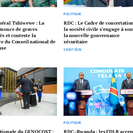
POLITIQUE
néral Tshiwewe : La
RDC : Le Cadre de concertatio
énonce de graves
la société civile s’engage à sou
és et conteste la
la nouvelle gouvernance
e du Conseil national de
sécuritaire
nse
5 AOÛT 2026
POLITIQUE
ationale du GENOCOST :
RDC–Rwanda : les FDLR accep