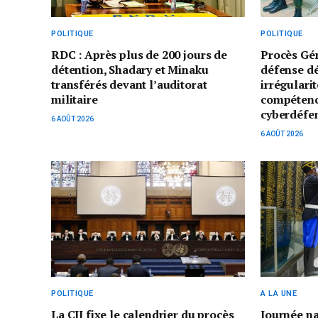
POLITIQUE
POLITIQUE
RDC : Après plus de 200 jours de
Procès Gé
détention, Shadary et Minaku
défense d
transférés devant l’auditorat
irrégularit
militaire
compétenc
cyberdéfe
6 AOÛT 2026
6 AOÛT 2026
POLITIQUE
A LA UNE
La CIJ fixe le calendrier du procès
Journée n