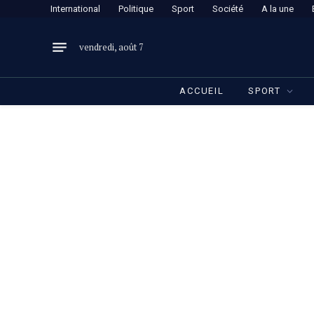
International
Politique
Sport
Société
A la une
vendredi, août 7
ACCUEIL
SPORT