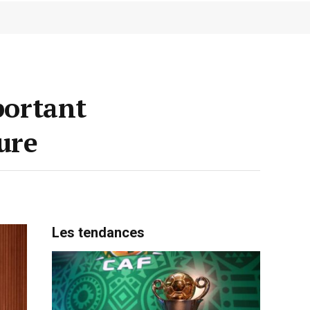
portant
ure
Les tendances