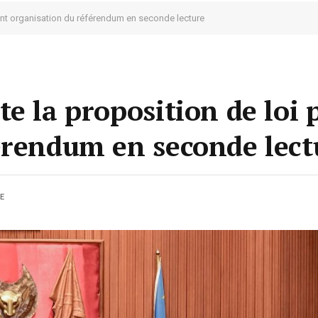
tant organisation du référendum en seconde lecture
e la proposition de loi 
érendum en seconde lect
E