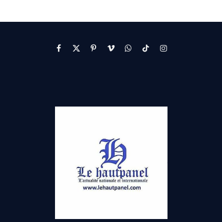
Facebook
X
Pinterest
Vimeo
WhatsApp
TikTok
Instagram
(Twitter)