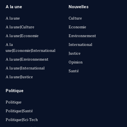
A la une
Nouvelles
A la une
Culture
A la une|Culture
Economie
A la une|Economie
Environnement
A la
International
une|Economie|International
Justice
A la une|Environnement
Opinion
A la une|International
Santé
A la une|Justice
Politique
Politique
Politique|Santé
Politique|Sci-Tech