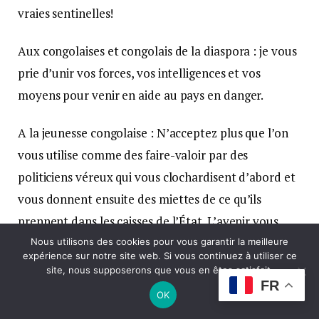
vraies sentinelles!
Aux congolaises et congolais de la diaspora : je vous
prie d’unir vos forces, vos intelligences et vos
moyens pour venir en aide au pays en danger.
A la jeunesse congolaise : N’acceptez plus que l’on
vous utilise comme des faire-valoir par des
politiciens véreux qui vous clochardisent d’abord et
vous donnent ensuite des miettes de ce qu’ils
prennent dans les caisses de l’État. L’avenir vous
appartient et l’Etat a la responsabilité de créer pour
Nous utilisons des cookies pour vous garantir la meilleure
expérience sur notre site web. Si vous continuez à utiliser ce
vous un environnement qui permet à chacun de
site, nous supposerons que vous en êtes satisfait.
FR
vous de vivre décemment et de rêver d’une vie
OK
meilleure pour vous et d’un devenir radieux pour le