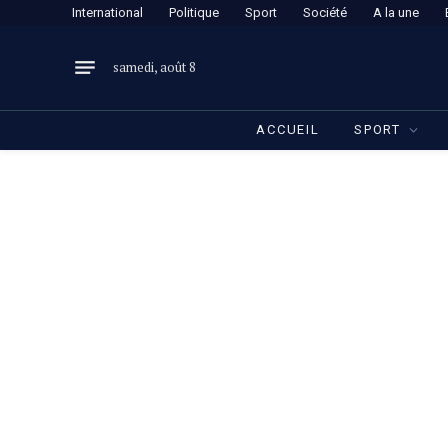
International
Politique
Sport
Société
A la une
samedi, août 8
ACCUEIL
SPORT