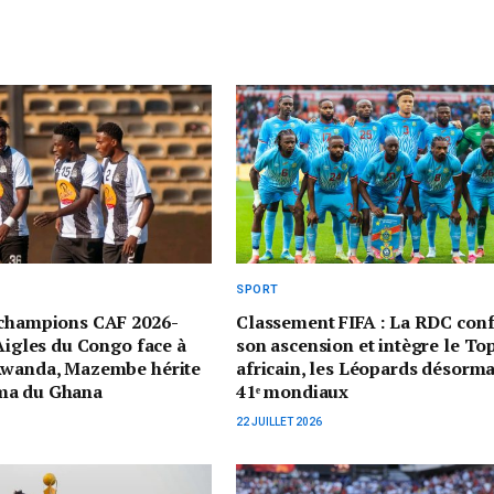
SPORT
 champions CAF 2026-
Classement FIFA : La RDC con
 Aigles du Congo face à
son ascension et intègre le To
Rwanda, Mazembe hérite
africain, les Léopards désorma
ma du Ghana
41ᵉ mondiaux
22 JUILLET 2026