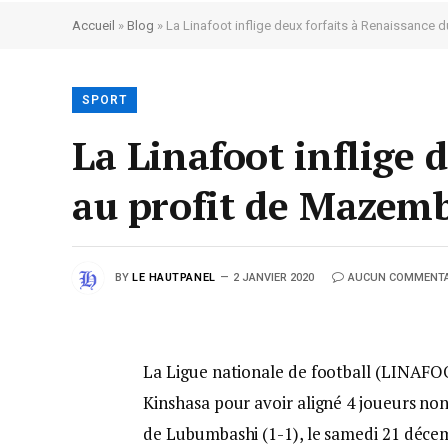
Accueil
»
Blog
»
La Linafoot inflige deux forfaits à Renaissanc
SPORT
La Linafoot inflige 
au profit de Mazem
BY
LE HAUTPANEL
2 JANVIER 2020
AUCUN COMMENTA
La Ligue nationale de football (LINAFOO
Kinshasa pour avoir aligné 4 joueurs no
de Lubumbashi (1-1), le samedi 21 décem